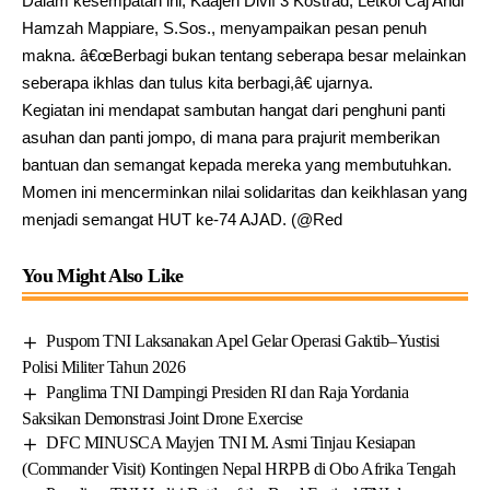
Dalam kesempatan ini, Kaajen Divif 3 Kostrad, Letkol Caj Andi
Hamzah Mappiare, S.Sos., menyampaikan pesan penuh
makna. â€œBerbagi bukan tentang seberapa besar melainkan
seberapa ikhlas dan tulus kita berbagi,â€ ujarnya.
Kegiatan ini mendapat sambutan hangat dari penghuni panti
asuhan dan panti jompo, di mana para prajurit memberikan
bantuan dan semangat kepada mereka yang membutuhkan.
Momen ini mencerminkan nilai solidaritas dan keikhlasan yang
menjadi semangat HUT ke-74 AJAD. (@Red
You Might Also Like
Puspom TNI Laksanakan Apel Gelar Operasi Gaktib–Yustisi
Polisi Militer Tahun 2026
Panglima TNI Dampingi Presiden RI dan Raja Yordania
Saksikan Demonstrasi Joint Drone Exercise
DFC MINUSCA Mayjen TNI M. Asmi Tinjau Kesiapan
(Commander Visit) Kontingen Nepal HRPB di Obo Afrika Tengah