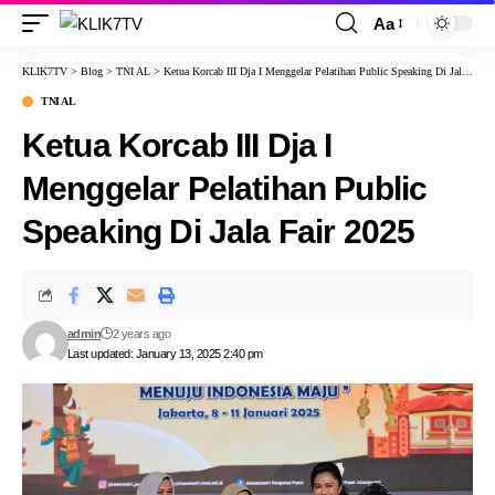
Aa
KLIK7TV
>
Blog
>
TNI AL
>
Ketua Korcab III Dja I Menggelar Pelatihan Public Speaking Di Jala Fair 2025
TNI AL
Ketua Korcab III Dja I
Menggelar Pelatihan Public
Speaking Di Jala Fair 2025
admin
2 years ago
Last updated: January 13, 2025 2:40 pm