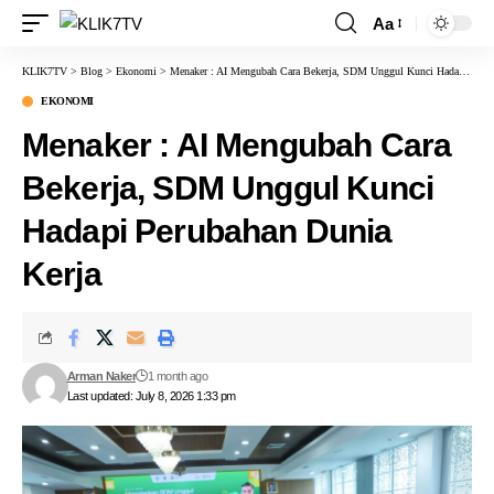
Aa
KLIK7TV
>
Blog
>
Ekonomi
>
Menaker : AI Mengubah Cara Bekerja, SDM Unggul Kunci Hadapi Perubahan Dunia Kerja
EKONOMI
Menaker : AI Mengubah Cara
Bekerja, SDM Unggul Kunci
Hadapi Perubahan Dunia
Kerja
Arman Naker
1 month ago
Last updated: July 8, 2026 1:33 pm