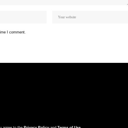
 time I comment.
ou agree to the
Privacy Policy
and
Terms of Use
.