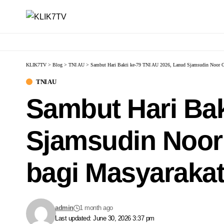
KLIK7TV
>
Blog
>
TNI AU
>
Sambut Hari Bakti ke-79 TNI AU 2026, Lanud Sjamsudin Noor Ge
TNI AU
Sambut Hari Bak
Sjamsudin Noor 
bagi Masyarakat
admin
1 month ago
Last updated: June 30, 2026 3:37 pm