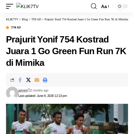
Aa
KLIK7TV
>
Blog
>
TNI AD
>
Prajurit Yonif 754 Kostrad Juara 1 Go Green Fun Run 7K di Mimika
TNI AD
Prajurit Yonif 754 Kostrad
Juara 1 Go Green Fun Run 7K
di Mimika
admin
2 months ago
Last updated: June 8, 2026 12:13 pm