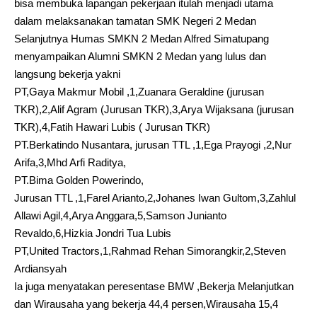
bisa membuka lapangan pekerjaan itulah menjadi utama
dalam melaksanakan tamatan SMK Negeri 2 Medan
Selanjutnya Humas SMKN 2 Medan Alfred Simatupang
menyampaikan Alumni SMKN 2 Medan yang lulus dan
langsung bekerja yakni
PT,Gaya Makmur Mobil ,1,Zuanara Geraldine (jurusan
TKR),2,Alif Agram (Jurusan TKR),3,Arya Wijaksana (jurusan
TKR),4,Fatih Hawari Lubis ( Jurusan TKR)
PT.Berkatindo Nusantara, jurusan TTL ,1,Ega Prayogi ,2,Nur
Arifa,3,Mhd Arfi Raditya,
PT.Bima Golden Powerindo,
Jurusan TTL ,1,Farel Arianto,2,Johanes Iwan Gultom,3,Zahlul
Allawi Agil,4,Arya Anggara,5,Samson Junianto
Revaldo,6,Hizkia Jondri Tua Lubis
PT,United Tractors,1,Rahmad Rehan Simorangkir,2,Steven
Ardiansyah
Ia juga menyatakan peresentase BMW ,Bekerja Melanjutkan
dan Wirausaha yang bekerja 44,4 persen,Wirausaha 15,4