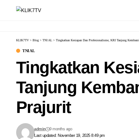
KLIK7TV
>
Blog
>
TNI AL
>
Tingkatkan Kesiapan Dan Profesionalisme, KRI Tanjung Kembani-
TNI AL
Tingkatkan Kesi
Tanjung Kemban
Prajurit
admin
9 months ago
Last updated: November 19, 2025 8:49 pm