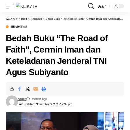
Aa
KLIK7TV
>
Blog
>
Headnews
>
Bedah Buku “The Road of Faith”, Cermin Iman dan Keteladanan Jenderal TNI Agus Subiyanto
HEADNEWS
Bedah Buku “The Road of
Faith”, Cermin Iman dan
Keteladanan Jenderal TNI
Agus Subiyanto
admin
9 months ago
Last updated: November 3, 2025 12:39 pm