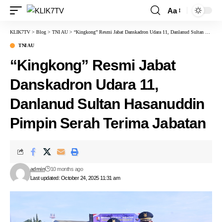
Aa
KLIK7TV
>
Blog
>
TNI AU
>
“Kingkong” Resmi Jabat Danskadron Udara 11, Danlanud Sultan Hasanuddin Pimpin Serah Terima Jabatan
TNI AU
“Kingkong” Resmi Jabat
Danskadron Udara 11,
Danlanud Sultan Hasanuddin
Pimpin Serah Terima Jabatan
admin
10 months ago
Last updated: October 24, 2025 11:31 am