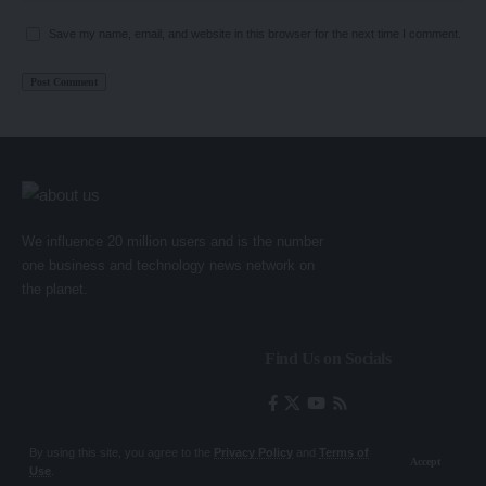
Save my name, email, and website in this browser for the next time I comment.
We influence 20 million users and is the number
one business and technology news network on
the planet.
Find Us on Socials
By using this site, you agree to the
Privacy Policy
and
Terms of
Accept
Use
.
© Foxiz News Network. Ruby Design Company. All Rights Reserved.