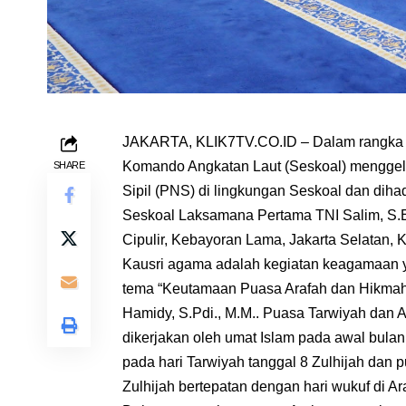
JAKARTA, KLIK7TV.CO.ID – Dalam rangka 
Komando Angkatan Laut (Seskoal) menggelar
SHARE
Sipil (PNS) di lingkungan Seskoal dan diha
Seskoal Laksamana Pertama TNI Salim, S.E.,
Cipulir, Kebayoran Lama, Jakarta Selatan, K
Kausri agama adalah kegiatan keagamaan ya
tema “Keutamaan Puasa Arafah dan Hikmah 
Hamidy, S.Pdi., M.M.. Puasa Tarwiyah dan 
dikerjakan oleh umat Islam pada awal bula
pada hari Tarwiyah tanggal 8 Zulhijah dan 
Zulhijah bertepatan dengan hari wukuf di Ar