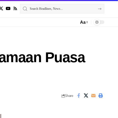
Aa
tamaan Puasa
Share