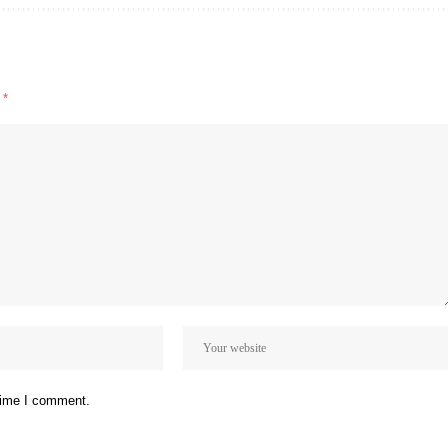
d
*
 time I comment.