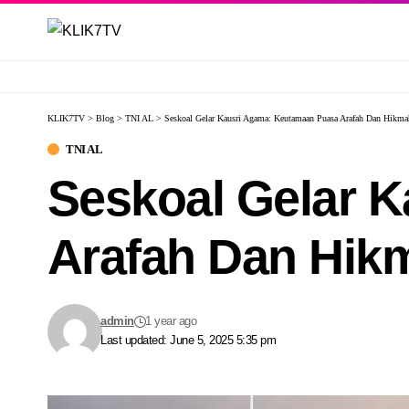
KLIK7TV
>
Blog
>
TNI AL
>
Seskoal Gelar Kausri Agama: Keutamaan Puasa Arafah Dan Hikma
TNI AL
Seskoal Gelar 
Arafah Dan Hik
admin
1 year ago
Last updated: June 5, 2025 5:35 pm