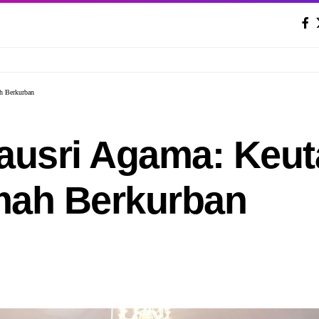
h Berkurban
Kausri Agama: Keu
mah Berkurban