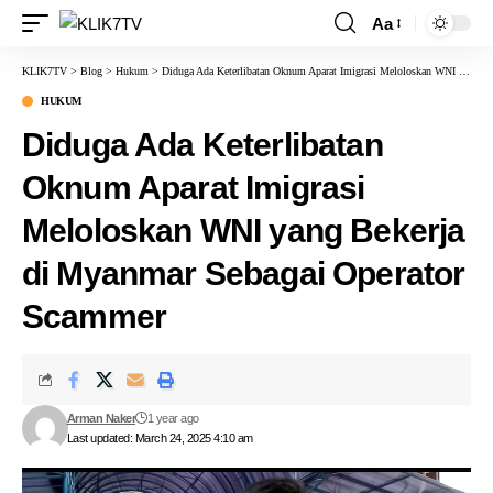
Aa
KLIK7TV
>
Blog
>
Hukum
>
Diduga Ada Keterlibatan Oknum Aparat Imigrasi Meloloskan WNI yang Bekerja di Myanmar Sebagai Operator Scammer
HUKUM
Diduga Ada Keterlibatan
Oknum Aparat Imigrasi
Meloloskan WNI yang Bekerja
di Myanmar Sebagai Operator
Scammer
Arman Naker
1 year ago
Last updated: March 24, 2025 4:10 am