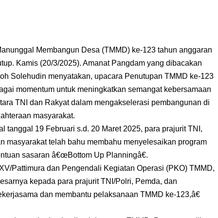
Manunggal Membangun Desa (TMMD) ke-123 tahun anggaran
tutup. Kamis (20/3/2025). Amanat Pangdam yang dibacakan
Enoh Solehudin menyatakan, upacara Penutupan TMMD ke-123
sebagai momentum untuk meningkatkan semangat kebersamaan
ntara TNI dan Rakyat dalam mengakselerasi pembangunan di
jahteraan masyarakat.
 tanggal 19 Februari s.d. 20 Maret 2025, para prajurit TNI,
dan masyarakat telah bahu membahu menyelesaikan program
ntuan sasaran â€œBottom Up Planningâ€.
 XV/Pattimura dan Pengendali Kegiatan Operasi (PKO) TMMD,
sarnya kepada para prajurit TNI/Polri, Pemda, dan
 bekerjasama dan membantu pelaksanaan TMMD ke-123,â€