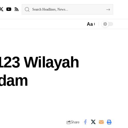
Aa
123 Wilayah
gdam
Share