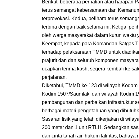
Berikut, beberapa perhatian atau harapan
terus semangat kebersamaan dan Kemanung
terprovokasi. Kedua, pelihara terus seman
terbina dengan baik selama ini. Ketiga, pe
oleh warga masyarakat dalam kurun waktu 
Keempat, kepada para Komandan Satgas TM
terhadap pelaksanaan TMMD untuk diadika
prajurit dan dan seluruh komponen masyara
ucapkan terima kash, segera kembali ke sa
perjalanan.
Diketahui, TMMD ke-123 di wilayah Kodam XV
Kodim 1507/Saumlaki dan wilayah Kodim 151
pembangunan dan perbaikan infrastruktur ser
berbagai materi pengetahuan yang dibutuh
Sasaran fisik yang telah dikerjakan di wil
200 meter dan 1 unit RTLH. Sedangkan sasa
dan cinta tanah air, hukum lalintas, bahaya n