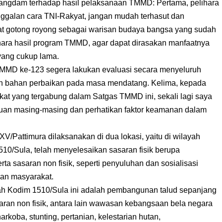
 Pangdam terhadap hasil pelaksanaan TMMD: Pertama, pelihara
galan cara TNI-Rakyat, jangan mudah terhasut dan
gat gotong royong sebagai warisan budaya bangsa yang sudah
lihara hasil program TMMD, agar dapat dirasakan manfaatnya
yang cukup lama.
MD ke-123 segera lakukan evaluasi secara menyeluruh
n bahan perbaikan pada masa mendatang. Kelima, kepada
kat yang tergabung dalam Satgas TMMD ini, sekali lagi saya
tuan masing-masing dan perhatikan faktor keamanan dalam
/Pattimura dilaksanakan di dua lokasi, yaitu di wilayah
0/Sula, telah menyelesaikan sasaran fisik berupa
ta sasaran non fisik, seperti penyuluhan dan sosialisasi
kan masyarakat.
ayah Kodim 1510/Sula ini adalah pembangunan talud sepanjang
ran non fisik, antara lain wawasan kebangsaan bela negara
arkoba, stunting, pertanian, kelestarian hutan,