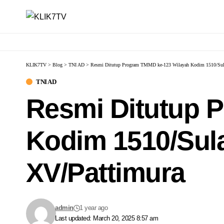
KLIK7TV
>
Blog
>
TNI AD
>
Resmi Ditutup Program TMMD ke-123 Wilayah Kodim 1510/Sula
TNI AD
Resmi Ditutup 
Kodim 1510/Sul
XV/Pattimura
admin
1 year ago
Last updated: March 20, 2025 8:57 am