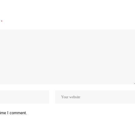
d
*
 time I comment.