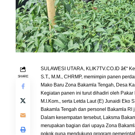
SULAWESI UTARA, KLIK7TV.CO.ID â€“ Kep
S.T., M.M., CHRMP, memimpin panen perda
SHARE
Mako Baru Zona Bakamla Tengah, Desa Kal
Kegiatan panen ini turut dihadiri oleh Pak
M.I.Kom., serta Letda Laut (E) Junaidi Eko 
Bakamla Tengah dan personel Bakamla RI jug
Dalam kesempatan tersebut, Laksma Bakam
merupakan bagian dari upaya Zona Bakamla
pokok guna mendukung program pemerintah