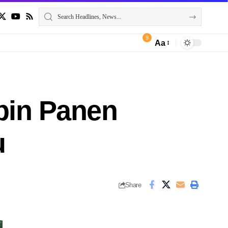
9
Aa
pin Panen
u
Share