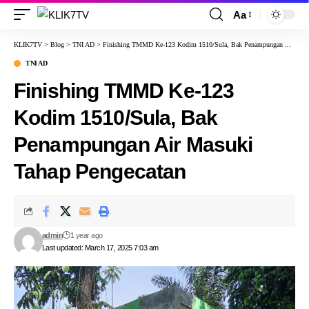
Aa
KLIK7TV
>
Blog
>
TNI AD
>
Finishing TMMD Ke-123 Kodim 1510/Sula, Bak Penampungan Air Masuki Tahap Pengecatan
TNI AD
Finishing TMMD Ke-123
Kodim 1510/Sula, Bak
Penampungan Air Masuki
Tahap Pengecatan
admin
1 year ago
Last updated: March 17, 2025 7:03 am