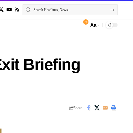
9
Aa
xit Briefing
Share