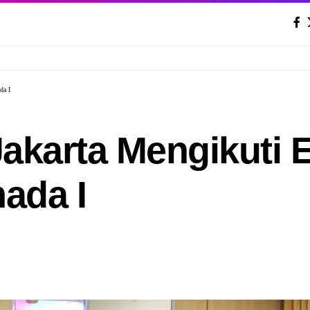
da I
Jakarta Mengikuti E
ada I