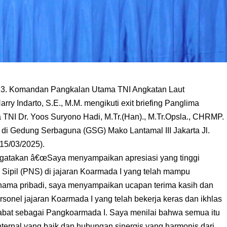
3. Komandan Pangkalan Utama TNI Angkatan Laut
arry Indarto, S.E., M.M. mengikuti exit briefing Panglima
NI Dr. Yoos Suryono Hadi, M.Tr.(Han)., M.Tr.Opsla., CHRMP.
t di Gedung Serbaguna (GSG) Mako Lantamal III Jakarta Jl.
(15/03/2025).
engatakan â€œSaya menyampaikan apresiasi yang tinggi
 Sipil (PNS) di jajaran Koarmada I yang telah mampu
nama pribadi, saya menyampaikan ucapan terima kasih dan
sonel jajaran Koarmada I yang telah bekerja keras dan ikhlas
bat sebagai Pangkoarmada I. Saya menilai bahwa semua itu
ternal yang baik dan hubungan sinergis yang harmonis dari