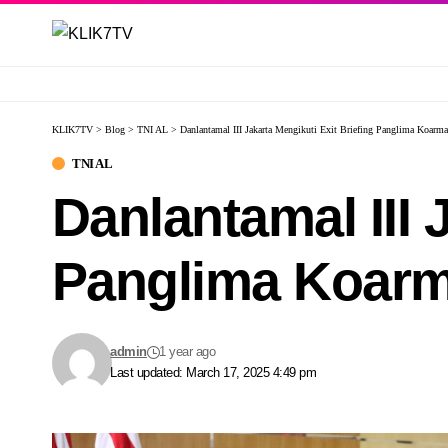
KLIK7TV
>
Blog
>
TNI AL
>
Danlantamal III Jakarta Mengikuti Exit Briefing Panglima Koarma
TNI AL
Danlantamal III 
Panglima Koarm
admin
1 year ago
Last updated: March 17, 2025 4:49 pm