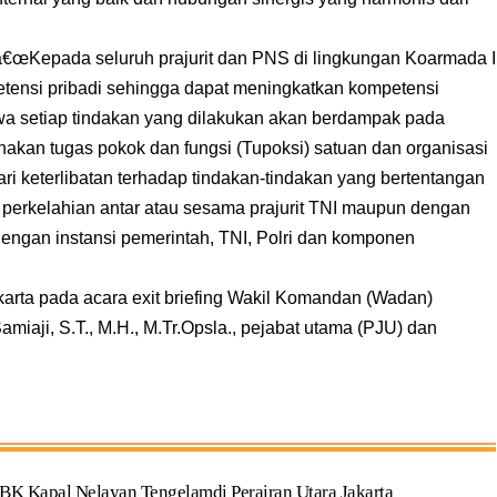
€œKepada seluruh prajurit dan PNS di lingkungan Koarmada I
etensi pribadi sehingga dapat meningkatkan kompetensi
wa setiap tindakan yang dilakukan akan berdampak pada
anakan tugas pokok dan fungsi (Tupoksi) satuan dan organisasi
dari keterlibatan terhadap tindakan-tindakan yang bertentangan
perkelahian antar atau sesama prajurit TNI maupun dengan
s dengan instansi pemerintah, TNI, Polri dan komponen
karta pada acara exit briefing Wakil Komandan (Wadan)
amiaji, S.T., M.H., M.Tr.Opsla., pejabat utama (PJU) dan
BK Kapal Nelayan Tengelamdi Perairan Utara Jakarta