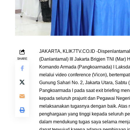
JAKARTA, KLIK7TV.CO.ID -Dispenlantamal
(Danlantamal) III Jakarta Brigjen TNI (Mar) H
SHARE
Komando Armada (Pangkoarmada) I Laksda T
melalui video conference (Vicon), bertempa
Gunung Sahari No. 2, Jakarta Utara, Sabtu 
Pangkoarmada I pada saat exit briefing m
kepada seluruh prajurit dan Pegawai Negeri
melaksanakan tugasnya dengan baik. Atas 
penghargaan yang tinggi kepada seluruh per
dalam mendukung tugas saya selama menja
dapat terwujud karena adanya pembinaan in