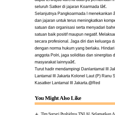
seluruh Satker di jajaran Koarmada Iâ€.
Selanjutnya Pangkoarmada I menekankan â
dan jajaran untuk terus meningkatkan komp
satuan dan organisasi serta menyadari bah
satuan baik positif maupun negatif. Melaks
secara profesional. Jaga diri dan keluarga 
dengan norma hukum yang berlaku. Hindari 
anggota Polri, jaga soliditas dan sinergita
masyarakat lainnyaâ€.
Turut hadir mendampingi Danlantamal III Ja
Lantamal III Jakarta Kolonel Laut (P) Ranu S
Kasatker Lantamal III Jakarta.@Red
You Might Also Like
Tim Survei Pushidros TNI AL Selamatkan A