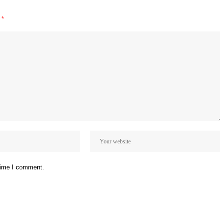
d
*
 time I comment.