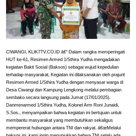
CIWANGI, KLIK7TV.CO.ID â€“ Dalam rangka memperingati
HUT ke-61, Resimen Armed 1/Sthira Yudha mengadakan
kegiatan Bakti Sosial (Baksos) sebagai wujud kepedulian
terhadap masyarakat, Kegiatan ini dilaksanakan oleh prajurit
Resimen Armed 1/Sthira Yudha dengan menyasar warga di
Desa Ciwangi dan Kampung Lengkong melalui pembagian
sembako secara langsung pada Jumat (17/01/2025).
Danmenarmed 1/Sthira Yudha, Kolonel Arm Roni Junaidi,
S.Sos., menyampaikan bahwa kegiatan ini bertujuan untuk
membantu masyarakat yang membutuhkan sekaligus
mempererat hubungan antara TNI dan rakyat. â€œMelalui
baksos ini, kami ingin menunjukkan bahwa TNI selalu ada